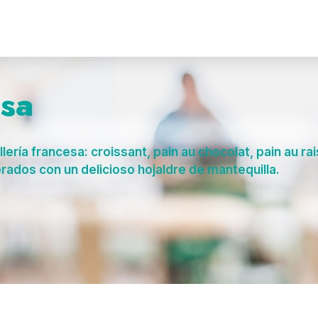
esa
ería francesa: croissant, pain au chocolat, pain au r
rados con un delicioso hojaldre de mantequilla.