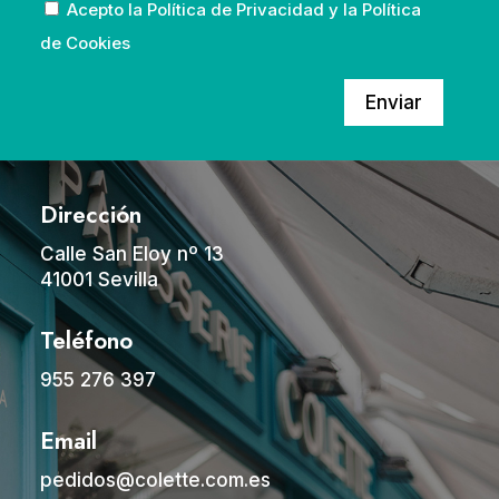
Acepto la
Política de Privacidad
y la
Política
de Cookies
Enviar
Dirección
Calle San Eloy nº 13
41001 Sevilla
Teléfono
955 276 397
Email
pedidos@colette.com.es